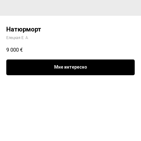
Натюрморт
Елецкая Е. А.
9 000
€
Мне интересно